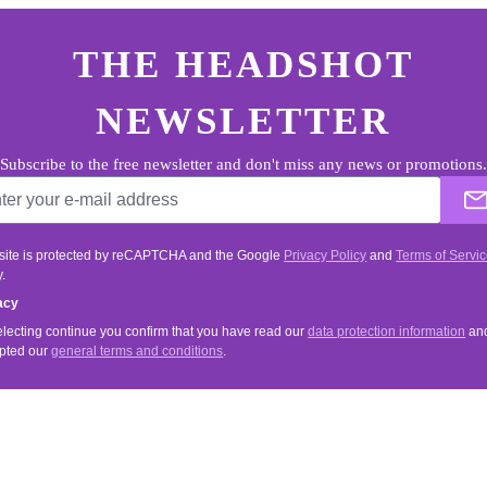
ter.general.newsletter
r your e-mail address
THE HEADSHOT
NEWSLETTER
Subscribe to the free newsletter and don't miss any news or promotions.
 site is protected by reCAPTCHA and the Google
Privacy Policy
and
Terms of Servi
.
acy
electing continue you confirm that you have read our
data protection information
an
pted our
general terms and conditions
.
VICE
INFORMATIONS