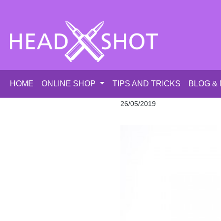
p to main content
Skip to search
Skip to main navigation
HOME
ONLINE SHOP
TIPS AND TRICKS
BLOG &
26/05/2019