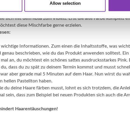
Allow selection
t auch, ob du schon eine Haarfarbe drin hast. Hast du zum Beisp
rosa färben, kann es passieren, dass sie violett werden. Wenn n
ie sich mit dem Rosa zum Violett. Erst die alte Farbe komplett e
öchtest diese Mischfarbe gerne erzielen.
lesen:
 wichtige Informationen. Zum einen die Inhaltsstoffe, was wichtig
 genau beschrieben, wie du das Produkt anwenden solltest. Ein 
mal an, du möchtest ein schönes sattes ausdrucksstarkes Pink. D
t du, dass du zu spät zu deinem Termin kommst und musst schnel
war aber gerade mal 5 Minuten auf dem Haar. Nun wirst du wah
n hellen Pastellton haben.
 du deine Haare färben musst, lohnt es sich trotzdem, die Anl
 mal sein, dass zum Beispiel bei neuen Produkten sich auch die 
hindert Haarentäuschungen!