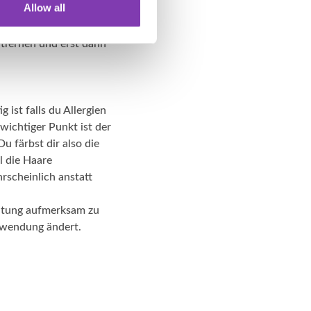
Allow all
iel blau gefärbte Haare
och blaue Farbpigmente
ntfernen und erst dann
 ist falls du Allergien
wichtiger Punkt ist der
u färbst dir also die
l die Haare
rscheinlich anstatt
eitung aufmerksam zu
Anwendung ändert.