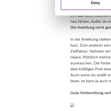
Deny
dunkler. Zu beachten is
und möchtest sie jetzt 
im Haar sind, mischen d
neu färben. Außer du m
Die Anleitung nicht ge
In der Anleitung stehen
hast. Zum anderen wird
Zeitfaktor. Nehmen wir 
Haare. Plötzlich merks
auswaschen. Die Farbe 
dem kräftigen Pink eine
Auch wenn du weißt wie
lesen, es kann ja auch
Gute Vorbereitung ver